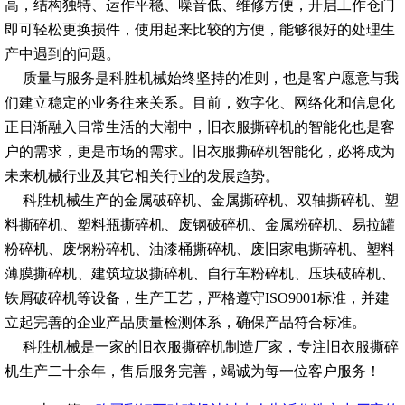
高，结构独特、运作平稳、噪音低、维修方便，开启工作仓门
即可轻松更换损件，使用起来比较的方便，能够很好的处理生
产中遇到的问题。
质量与服务是科胜机械始终坚持的准则，也是客户愿意与我
们建立稳定的业务往来关系。目前，数字化、网络化和信息化
正日渐融入日常生活的大潮中，旧衣服撕碎机的智能化也是客
户的需求，更是市场的需求。旧衣服撕碎机智能化，必将成为
未来机械行业及其它相关行业的发展趋势。
科胜机械生产的金属破碎机、金属撕碎机、双轴撕碎机、塑
料撕碎机、塑料瓶撕碎机、废钢破碎机、金属粉碎机、易拉罐
粉碎机、废钢粉碎机、油漆桶撕碎机、废旧家电撕碎机、塑料
薄膜撕碎机、建筑垃圾撕碎机、自行车粉碎机、压块破碎机、
铁屑破碎机等设备，生产工艺，严格遵守ISO9001标准，并建
立起完善的企业产品质量检测体系，确保产品符合标准。
科胜机械是一家的旧衣服撕碎机制造厂家，专注旧衣服撕碎
机生产二十余年，售后服务完善，竭诚为每一位客户服务！